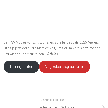
Der TSV Modau wünscht Euch alles Gute für das Jahr 2025. Vielleicht
ist es ja jetzt genau die Richtige Zeit, um sich im Verein anzumelden
und wieder Sport zu treiben? 🤾🏓🤸🏃‍♀️
Trainingszeiten
Mitgliedsantrag ausfüllen
NÄCHSTER BEITRAG
Turnierteilnahme in Goldstein