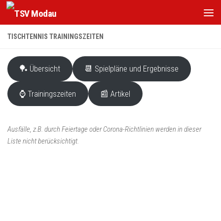
Zum Inhalt springen
TISCHTENNIS TRAININGSZEITEN
🏓 Übersicht
📆 Spielpläne und Ergebnisse
⌚ Trainingszeiten
📰 Artikel
Ausfälle, z.B. durch Feiertage oder Corona-Richtlinien werden in dieser
Liste nicht berücksichtigt.