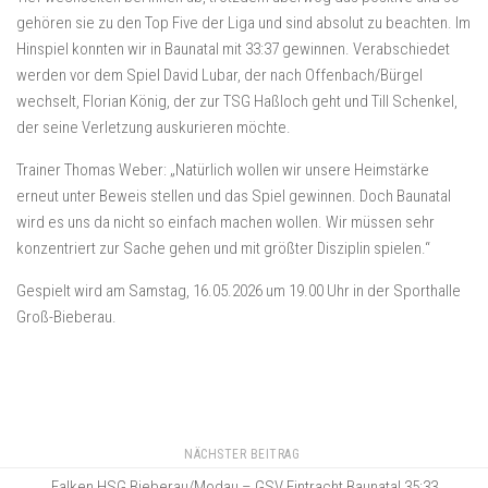
gehören sie zu den Top Five der Liga und sind absolut zu beachten. Im
Hinspiel konnten wir in Baunatal mit 33:37 gewinnen. Verabschiedet
werden vor dem Spiel David Lubar, der nach Offenbach/Bürgel
wechselt, Florian König, der zur TSG Haßloch geht und Till Schenkel,
der seine Verletzung auskurieren möchte.
Trainer Thomas Weber: „Natürlich wollen wir unsere Heimstärke
erneut unter Beweis stellen und das Spiel gewinnen. Doch Baunatal
wird es uns da nicht so einfach machen wollen. Wir müssen sehr
konzentriert zur Sache gehen und mit größter Disziplin spielen.“
Gespielt wird am Samstag, 16.05.2026 um 19.00 Uhr in der Sporthalle
Groß-Bieberau.
NÄCHSTER BEITRAG
Falken HSG Bieberau/Modau – GSV Eintracht Baunatal 35:33