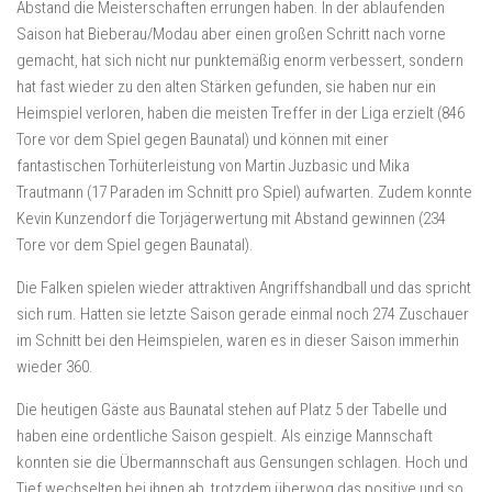
Abstand die Meisterschaften errungen haben. In der ablaufenden
Saison hat Bieberau/Modau aber einen großen Schritt nach vorne
gemacht, hat sich nicht nur punktemäßig enorm verbessert, sondern
hat fast wieder zu den alten Stärken gefunden, sie haben nur ein
Heimspiel verloren, haben die meisten Treffer in der Liga erzielt (846
Tore vor dem Spiel gegen Baunatal) und können mit einer
fantastischen Torhüterleistung von Martin Juzbasic und Mika
Trautmann (17 Paraden im Schnitt pro Spiel) aufwarten. Zudem konnte
Kevin Kunzendorf die Torjägerwertung mit Abstand gewinnen (234
Tore vor dem Spiel gegen Baunatal).
Die Falken spielen wieder attraktiven Angriffshandball und das spricht
sich rum. Hatten sie letzte Saison gerade einmal noch 274 Zuschauer
im Schnitt bei den Heimspielen, waren es in dieser Saison immerhin
wieder 360.
Die heutigen Gäste aus Baunatal stehen auf Platz 5 der Tabelle und
haben eine ordentliche Saison gespielt. Als einzige Mannschaft
konnten sie die Übermannschaft aus Gensungen schlagen. Hoch und
Tief wechselten bei ihnen ab, trotzdem überwog das positive und so