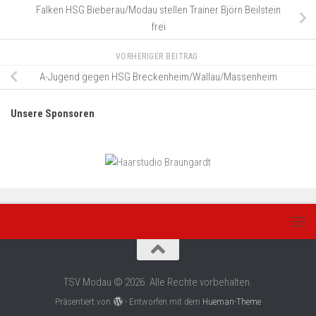
Falken HSG Bieberau/Modau stellen Trainer Björn Beilstein
frei
VORHERIGER BEITRAG
A-Jugend gegen HSG Breckenheim/Wallau/Massenheim
Unsere Sponsoren
TSV Modau © 2026. Alle Rechte vorbehalten.
Präsentiert von
- Entworfen mit dem
Hueman-Theme