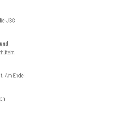
die JSG
 und
rhütern
lt. Am Ende
ten