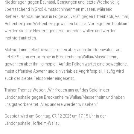
Niederlagen gegen Baunatal, Gensungen und letzte Woche völlig
überraschend in Groß-Umstadt hinnehmen müssen, während
Bieberau/Modau viermal in Folge souverän gegen Offenbach, Vellmar,
Hüttenberg und Wettenberg gewinnen konnte. Vor eigenem Publikum
werden sie ihre Niederlagenserie beenden wollen und werden
motiviert antreten.
Motiviert und selbstbewusst reisen aber auch die Odenwälder an.
Letzte Saison verloren sie in Breckenheim/Wallau/Massenheim,
gewannen aber ihr Heimspiel. Auf die Falken wartet eine bewegliche,
meist offensive Abwehr und ein variables Angriffsspiel. Häufig wird
auch der siebte Feldspieler eingesetzt.
Trainer Thomas Weber: „Wir freuen uns auf das Spiel in der
Ländcheshalle gegen Breckenheim/Wallau/Massenheim und haben
uns gut vorbereitet. Alles andere werden wir sehen.“
Gespielt wird am Sonntag, 07.12.2025 um 17.15 Uhr in der
Ländcheshalle Hofheim-Wallau.