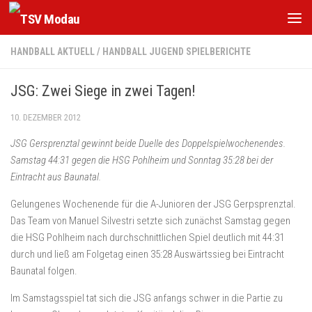
Zum Inhalt springen
HANDBALL AKTUELL
/
HANDBALL JUGEND SPIELBERICHTE
JSG: Zwei Siege in zwei Tagen!
10. DEZEMBER 2012
JSG Gersprenztal gewinnt beide Duelle des Doppelspielwochenendes.
Samstag 44:31 gegen die HSG Pohlheim und Sonntag 35:28 bei der
Eintracht aus Baunatal.
Gelungenes Wochenende für die A-Junioren der JSG Gerpsprenztal.
Das Team von Manuel Silvestri setzte sich zunächst Samstag gegen
die HSG Pohlheim nach durchschnittlichen Spiel deutlich mit 44:31
durch und ließ am Folgetag einen 35:28 Auswärtssieg bei Eintracht
Baunatal folgen.
Im Samstagsspiel tat sich die JSG anfangs schwer in die Partie zu