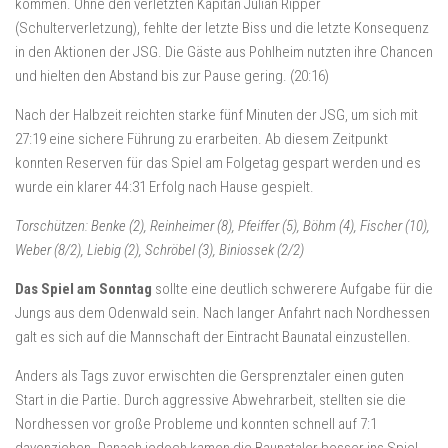
kommen. Ohne den verletzten Kapitän Julian Ripper
(Schulterverletzung), fehlte der letzte Biss und die letzte Konsequenz
in den Aktionen der JSG. Die Gäste aus Pohlheim nutzten ihre Chancen
und hielten den Abstand bis zur Pause gering. (20:16)
Nach der Halbzeit reichten starke fünf Minuten der JSG, um sich mit
27:19 eine sichere Führung zu erarbeiten. Ab diesem Zeitpunkt
konnten Reserven für das Spiel am Folgetag gespart werden und es
wurde ein klarer 44:31 Erfolg nach Hause gespielt.
Torschützen: Benke (2), Reinheimer (8), Pfeiffer (5), Böhm (4), Fischer (10),
Weber (8/2), Liebig (2), Schröbel (3), Biniossek (2/2)
Das Spiel am Sonntag
sollte eine deutlich schwerere Aufgabe für die
Jungs aus dem Odenwald sein. Nach langer Anfahrt nach Nordhessen
galt es sich auf die Mannschaft der Eintracht Baunatal einzustellen.
Anders als Tags zuvor erwischten die Gersprenztaler einen guten
Start in die Partie. Durch aggressive Abwehrarbeit, stellten sie die
Nordhessen vor große Probleme und konnten schnell auf 7:1