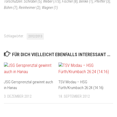
Torschützen: Schröbel (5), Weber (7/3), Fischer (8), Benke (1), Pfeiffer (3),
Böhm (7), Reinheimer (2), Wagner (1)
Schlagwörter:
2012/2013
FÜR DICH VIELLEICHT EBENFALLS INTERESSANT …
JSG Gersprenztal gewinnt auch
TSV Modau – HSG
in Hanau
Fürth/Krumbach 26:24 (14:16)
3. DEZEMBER 2012
18. SEPTEMBER 2012