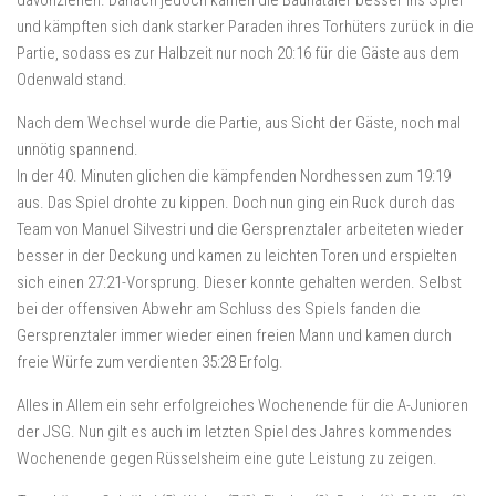
davonziehen. Danach jedoch kamen die Baunataler besser ins Spiel
und kämpften sich dank starker Paraden ihres Torhüters zurück in die
Partie, sodass es zur Halbzeit nur noch 20:16 für die Gäste aus dem
Odenwald stand.
Nach dem Wechsel wurde die Partie, aus Sicht der Gäste, noch mal
unnötig spannend.
In der 40. Minuten glichen die kämpfenden Nordhessen zum 19:19
aus. Das Spiel drohte zu kippen. Doch nun ging ein Ruck durch das
Team von Manuel Silvestri und die Gersprenztaler arbeiteten wieder
besser in der Deckung und kamen zu leichten Toren und erspielten
sich einen 27:21-Vorsprung. Dieser konnte gehalten werden. Selbst
bei der offensiven Abwehr am Schluss des Spiels fanden die
Gersprenztaler immer wieder einen freien Mann und kamen durch
freie Würfe zum verdienten 35:28 Erfolg.
Alles in Allem ein sehr erfolgreiches Wochenende für die A-Junioren
der JSG. Nun gilt es auch im letzten Spiel des Jahres kommendes
Wochenende gegen Rüsselsheim eine gute Leistung zu zeigen.