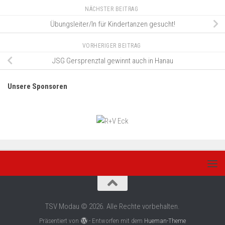
NÄCHSTER BEITRAG
Übungsleiter/In für Kindertanzen gesucht!
VORHERIGER BEITRAG
JSG Gersprenztal gewinnt auch in Hanau
Unsere Sponsoren
TSV Modau © 2026. Alle Rechte vorbehalten.
Präsentiert von
- Entworfen mit dem
Hueman-Theme