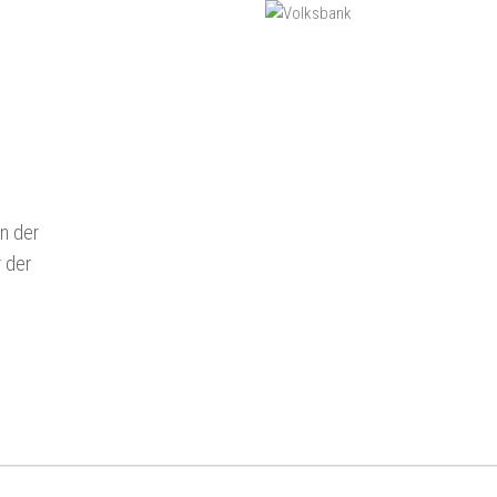
n der
r der