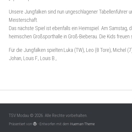
Unsere Jungfalken sind nun ungeschlagener Tabellenführer un
Meisterschaft.
Das nächste Spiel ist ebenfalls ein Heimspiel. Am Samstag
heimischen Großsporthalle in Groß-Bieberau. Die Kids freuen 
Für die Jungfalken spielten:Luka (TW), Leo (8 Tore), Michel (7), 
Johan, Louis F., Louis B.,
TSV Modau © 2026. Alle Rechte vorbehalten.
Präsentiert von
- Entworfen mit dem
Hueman-Theme