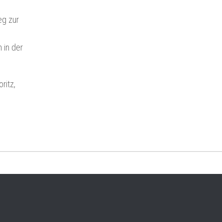
eg zur
 in der
ritz,