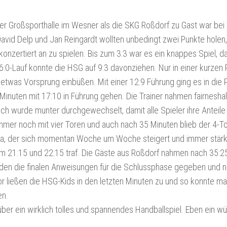
er Großsporthalle im Wesner als die SKG Roßdorf zu Gast war bei
vid Delp und Jan Reingardt wollten unbedingt zwei Punkte holen,
nzertiert an zu spielen. Bis zum 3:3 war es ein knappes Spiel, d
6:0-Lauf konnte die HSG auf 9:3 davonziehen. Nur in einer kurzen
twas Vorsprung einbüßen. Mit einer 12:9 Führung ging es in die 
Minuten mit 17:10 in Führung gehen. Die Trainer nahmen fairnesha
ch wurde munter durchgewechselt, damit alle Spieler ihre Anteile
mer noch mit vier Toren und auch nach 35 Minuten blieb der 4-T
uka, der sich momentan Woche um Woche steigert und immer stärk
um 21:15 und 22:15 traf. Die Gäste aus Roßdorf nahmen nach 35:2
rden die finalen Anweisungen für die Schlussphase gegeben und 
or ließen die HSG-Kids in den letzten Minuten zu und so konnte 
en.
 über ein wirklich tolles und spannendes Handballspiel. Eben ein w