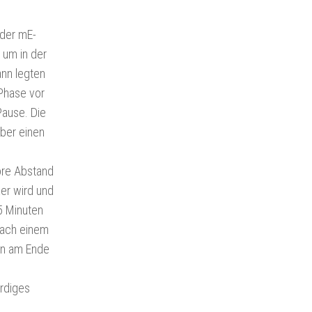
 der mE-
 um in der
ann legten
 Phase vor
Pause. Die
lber einen
ore Abstand
er wird und
5 Minuten
nach einem
man am Ende
ürdiges