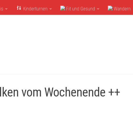
is
Kinderturnen
Fit und Gesund
Wandern
falken vom Wochenende ++