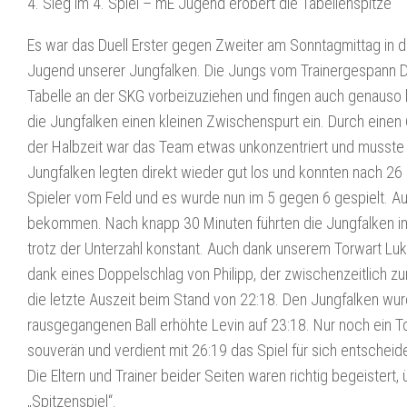
4. Sieg im 4. Spiel – mE Jugend erobert die Tabellenspitze
Es war das Duell Erster gegen Zweiter am Sonntagmittag in d
Jugend unserer Jungfalken. Die Jungs vom Trainergespann Da
Tabelle an der SKG vorbeizuziehen und fingen auch genauso ko
die Jungfalken einen kleinen Zwischenspurt ein. Durch einen 
der Halbzeit war das Team etwas unkonzentriert und musste e
Jungfalken legten direkt wieder gut los und konnten nach 26 
Spieler vom Feld und es wurde nun im 5 gegen 6 gespielt. Au
bekommen. Nach knapp 30 Minuten führten die Jungfalken im
trotz der Unterzahl konstant. Auch dank unserem Torwart L
dank eines Doppelschlag von Philipp, der zwischenzeitlich z
die letzte Auszeit beim Stand von 22:18. Den Jungfalken wu
rausgegangenen Ball erhöhte Levin auf 23:18. Nur noch ein T
souverän und verdient mit 26:19 das Spiel für sich entscheid
Die Eltern und Trainer beider Seiten waren richtig begeistert,
„Spitzenspiel“.