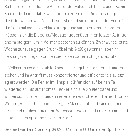
Büttner der gefährlichste Angreifer der Falken fehlte und auch Kevin
Kunzendorf nicht dabei war, aber trotzdem eine Riesenblamage für
die Odenwälder war. Nun, dieses Mal sind sie dabei und der Angriff
dürfte damit weitaus schlagkräftiger und variabler sein. Trotzdem
müssen sich die Bieberau/Modauer gegenüber ihren letzten Auftritten
enorm steigern, um in Vellmar bestehen zu können. Zwar wurde letzte
Woche zuhause gegen Bruchköbel mit 34:28 gewonnen, aber ihr
Leistungsvermögen konnten die Falken dabei nicht ganz abrufen.
In Vellmar muss eine stabile Abwehr – mit guten Torhüterleistungen –
stehen und im Angriff muss konzentrierter und effizienter als zuletzt
agiert werden. Die Fehler im Hinspiel dürfen sich auf keinen Fall
wiederholen. Bis auf Thomas Becker sind alle Spieler dabei und
wollen sich für die Hinrundenniederlage revanchieren. Trainer Thomas
Weber: „Vellmar hat schon eine gute Mannschaft und kann einem das
Leben sehr schwer machen. Wir wissen, was da auf uns zukommt und
haben uns entsprechend vorbereitet.“
Gespielt wird am Sonntag, 09.02.2025 um 18.00 Uhr in der Sporthalle