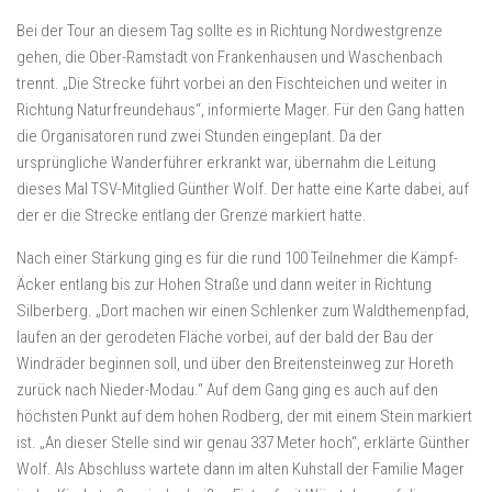
Bei der Tour an diesem Tag sollte es in Richtung Nordwestgrenze
gehen, die Ober-Ramstadt von Frankenhausen und Waschenbach
trennt. „Die Strecke führt vorbei an den Fischteichen und weiter in
Richtung Naturfreundehaus“, informierte Mager. Für den Gang hatten
die Organisatoren rund zwei Stunden eingeplant. Da der
ursprüngliche Wanderführer erkrankt war, übernahm die Leitung
dieses Mal TSV-Mitglied Günther Wolf. Der hatte eine Karte dabei, auf
der er die Strecke entlang der Grenze markiert hatte.
Nach einer Stärkung ging es für die rund 100 Teilnehmer die Kämpf-
Äcker entlang bis zur Hohen Straße und dann weiter in Richtung
Silberberg. „Dort machen wir einen Schlenker zum Waldthemenpfad,
laufen an der gerodeten Fläche vorbei, auf der bald der Bau der
Windräder beginnen soll, und über den Breitensteinweg zur Horeth
zurück nach Nieder-Modau.“ Auf dem Gang ging es auch auf den
höchsten Punkt auf dem hohen Rodberg, der mit einem Stein markiert
ist. „An dieser Stelle sind wir genau 337 Meter hoch“, erklärte Günther
Wolf. Als Abschluss wartete dann im alten Kuhstall der Familie Mager