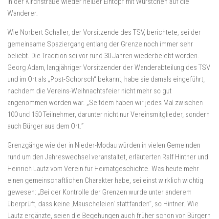
in der Kirchstraße wieder heißer Eintopf mit Würstchen auf die
Wanderer.
Wie Norbert Schaller, der Vorsitzende des TSV, berichtete, sei der
gemeinsame Spaziergang entlang der Grenze noch immer sehr
beliebt. Die Tradition sei vor rund 30 Jahren wiederbelebt worden.
Georg Adam, langjähriger Vorsitzender der Wanderabteilung des TSV
und im Ort als „Post-Schorsch“ bekannt, habe sie damals eingeführt,
nachdem die Vereins-Weihnachtsfeier nicht mehr so gut
angenommen worden war. „Seitdem haben wir jedes Mal zwischen
100 und 150 Teilnehmer, darunter nicht nur Vereinsmitglieder, sondern
auch Bürger aus dem Ort.“
Grenzgänge wie der in Nieder-Modau würden in vielen Gemeinden
rund um den Jahreswechsel veranstaltet, erläuterten Ralf Hintner und
Heinrich Lautz vom Verein für Heimatgeschichte. Was heute mehr
einen gemeinschaftlichen Charakter habe, sei einst wirklich wichtig
gewesen: „Bei der Kontrolle der Grenzen wurde unter anderem
überprüft, dass keine ‚Mauscheleien‘ stattfanden“, so Hintner. Wie
Lautz ergänzte, seien die Begehungen auch früher schon von Bürgern