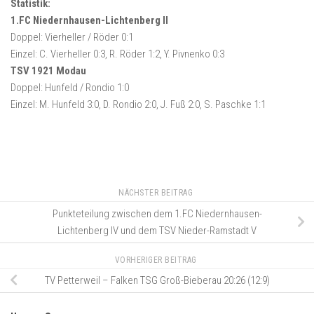
Statistik:
1.FC Niedernhausen-Lichtenberg II
Doppel: Vierheller / Röder 0:1
Einzel: C. Vierheller 0:3, R. Röder 1:2, Y. Pivnenko 0:3
TSV 1921 Modau
Doppel: Hunfeld / Rondio 1:0
Einzel: M. Hunfeld 3:0, D. Rondio 2:0, J. Fuß 2:0, S. Paschke 1:1
NÄCHSTER BEITRAG
Punkteteilung zwischen dem 1.FC Niedernhausen-
Lichtenberg IV und dem TSV Nieder-Ramstadt V
VORHERIGER BEITRAG
TV Petterweil – Falken TSG Groß-Bieberau 20:26 (12:9)