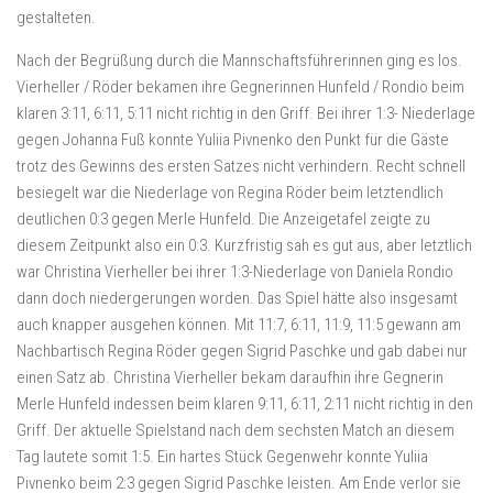
gestalteten.
Nach der Begrüßung durch die Mannschaftsführerinnen ging es los.
Vierheller / Röder bekamen ihre Gegnerinnen Hunfeld / Rondio beim
klaren 3:11, 6:11, 5:11 nicht richtig in den Griff. Bei ihrer 1:3- Niederlage
gegen Johanna Fuß konnte Yuliia Pivnenko den Punkt für die Gäste
trotz des Gewinns des ersten Satzes nicht verhindern. Recht schnell
besiegelt war die Niederlage von Regina Röder beim letztendlich
deutlichen 0:3 gegen Merle Hunfeld. Die Anzeigetafel zeigte zu
diesem Zeitpunkt also ein 0:3. Kurzfristig sah es gut aus, aber letztlich
war Christina Vierheller bei ihrer 1:3-Niederlage von Daniela Rondio
dann doch niedergerungen worden. Das Spiel hätte also insgesamt
auch knapper ausgehen können. Mit 11:7, 6:11, 11:9, 11:5 gewann am
Nachbartisch Regina Röder gegen Sigrid Paschke und gab dabei nur
einen Satz ab. Christina Vierheller bekam daraufhin ihre Gegnerin
Merle Hunfeld indessen beim klaren 9:11, 6:11, 2:11 nicht richtig in den
Griff. Der aktuelle Spielstand nach dem sechsten Match an diesem
Tag lautete somit 1:5. Ein hartes Stück Gegenwehr konnte Yuliia
Pivnenko beim 2:3 gegen Sigrid Paschke leisten. Am Ende verlor sie