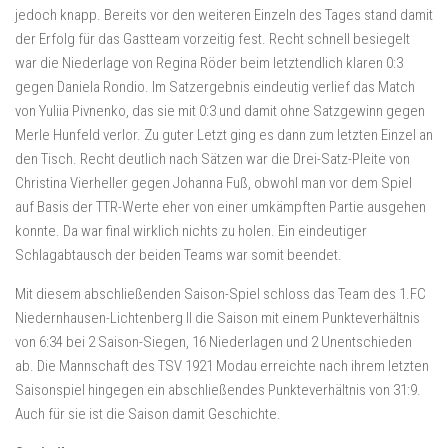
jedoch knapp. Bereits vor den weiteren Einzeln des Tages stand damit
der Erfolg für das Gastteam vorzeitig fest. Recht schnell besiegelt
war die Niederlage von Regina Röder beim letztendlich klaren 0:3
gegen Daniela Rondio. Im Satzergebnis eindeutig verlief das Match
von Yuliia Pivnenko, das sie mit 0:3 und damit ohne Satzgewinn gegen
Merle Hunfeld verlor. Zu guter Letzt ging es dann zum letzten Einzel an
den Tisch. Recht deutlich nach Sätzen war die Drei-Satz-Pleite von
Christina Vierheller gegen Johanna Fuß, obwohl man vor dem Spiel
auf Basis der TTR-Werte eher von einer umkämpften Partie ausgehen
konnte. Da war final wirklich nichts zu holen. Ein eindeutiger
Schlagabtausch der beiden Teams war somit beendet.
Mit diesem abschließenden Saison-Spiel schloss das Team des 1.FC
Niedernhausen-Lichtenberg II die Saison mit einem Punkteverhältnis
von 6:34 bei 2 Saison-Siegen, 16 Niederlagen und 2 Unentschieden
ab. Die Mannschaft des TSV 1921 Modau erreichte nach ihrem letzten
Saisonspiel hingegen ein abschließendes Punkteverhältnis von 31:9.
Auch für sie ist die Saison damit Geschichte.