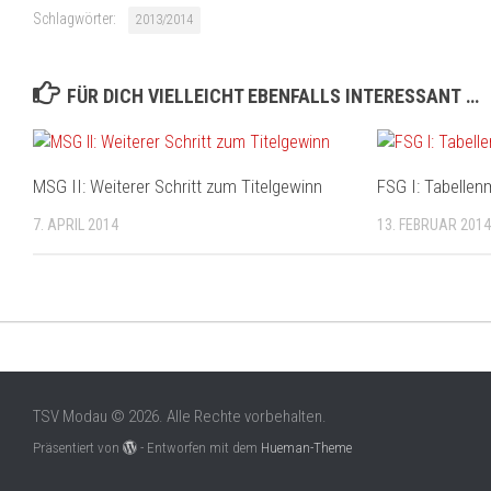
Schlagwörter:
2013/2014
FÜR DICH VIELLEICHT EBENFALLS INTERESSANT …
MSG II: Weiterer Schritt zum Titelgewinn
FSG I: Tabellenm
7. APRIL 2014
13. FEBRUAR 201
TSV Modau © 2026. Alle Rechte vorbehalten.
Präsentiert von
- Entworfen mit dem
Hueman-Theme