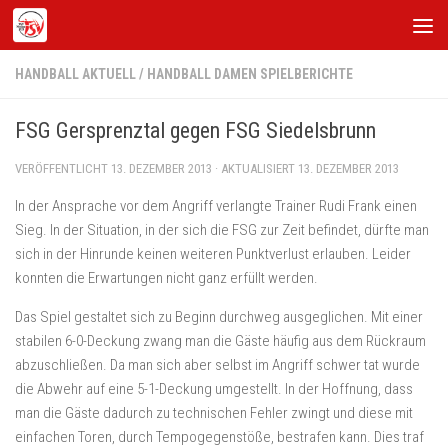
Zum Inhalt springen
HANDBALL AKTUELL
/
HANDBALL DAMEN SPIELBERICHTE
FSG Gersprenztal gegen FSG Siedelsbrunn
VERÖFFENTLICHT
13. DEZEMBER 2013
· AKTUALISIERT
13. DEZEMBER 2013
In der Ansprache vor dem Angriff verlangte Trainer Rudi Frank einen
Sieg. In der Situation, in der sich die FSG zur Zeit befindet, dürfte man
sich in der Hinrunde keinen weiteren Punktverlust erlauben. Leider
konnten die Erwartungen nicht ganz erfüllt werden.
Das Spiel gestaltet sich zu Beginn durchweg ausgeglichen. Mit einer
stabilen 6-0-Deckung zwang man die Gäste häufig aus dem Rückraum
abzuschließen. Da man sich aber selbst im Angriff schwer tat wurde
die Abwehr auf eine 5-1-Deckung umgestellt. In der Hoffnung, dass
man die Gäste dadurch zu technischen Fehler zwingt und diese mit
einfachen Toren, durch Tempogegenstöße, bestrafen kann. Dies traf