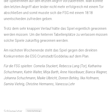
die Spielerinnen auf den letzten Angriff vorzubereiten. Man konnte
den letzten Angriff aber leider nicht mehr erfolgreich mit einem Tor
abschließen und somit musste sich die FSG mit einem 18:18
unentschieden zufrieden geben.
Trotz dem sehr knappen Verlauf hätte das Spiel eigentlich gewonnen
werden müssen. Um die hinteren Tabellenplätze zu verlassen müssen
solche Spiele zukünftig gewonnen werden.
Am nächsten Wochenende steht das Spiel gegen den direkten
Konkurrenten die ESG Crumstadt/Goddelau auf dem Plan.
Für die FSG spielten: Cornelia Stuckert, Rebecca Lang (Tor), Katharina
Schuchmann, Katrin Walter, Mirja Barth, Anne Haselbauer, Bianca Wagner,
Johanna Schuchmann, Maike Ulbricht, Doreen Behley, Ilka Hofmann,
Samira Viehrig, Christine Hermanns, Vanessa Lehr
Schlagwörter:
2013/2014