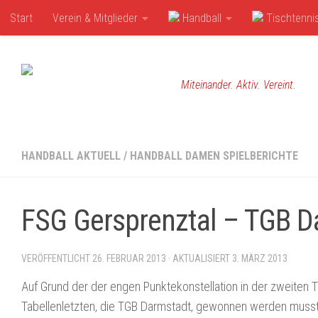
Start
Verein & Mitglieder
Handball
Tischtenni
Zum Inhalt springen
Miteinander. Aktiv. Vereint.
HANDBALL AKTUELL
/
HANDBALL DAMEN SPIELBERICHTE
FSG Gersprenztal – TGB D
VERÖFFENTLICHT
26. FEBRUAR 2013
· AKTUALISIERT
3. MÄRZ 2013
Auf Grund der der engen Punktekonstellation in der zweiten 
Tabellenletzten, die TGB Darmstadt, gewonnen werden muss