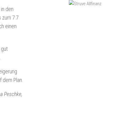
 in den
s zum 7:7
ch einen
 gut
.
eigerung
f dem Plan.
ana Peschke,