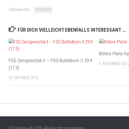
Schlagwörter:
2012/2013
FÜR DICH VIELLEICHT EBENFALLS INTERESSANT …
Bittere Pleite f
FSG Gersprenztal II – FSG Büttelborn II 29:9
6. NOVEMBER 201
(17:3)
30. OKTOBER 2012
TSV Modau © 2026. Alle Rechte vorbehalten.