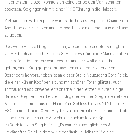
in der ersten Halbzeit konnte sich keine der beiden Mannschaften
absetzen. So gingen wir mit einer 11:10 Führung in die Halbzeit.
Ziel nach der Halbzeitpause war es, die herausgespielten Chancen im
Angriff besser zu nutzen und die zwei Punkte nicht mehr aus der Hand
zu geben.
Die zweite Halbzeit begann ähnlich, wie die erste endete: wir legten
vor – Erbach zog nach. Bis zur 53. Minute war für beide Mannschaften
alles offen. Der Ehrgeiz war geweckt und man wollte alles dafür
geben, einen Sieg gegen den Favoriten aus Erbach zu erzielen.
Besonders hervorzuheben ist an dieser Stelle Neuzugang Cora Feick,
die einen kühlen Kopf behielt und mit schönen Toren glänzte. Auch
Torfrau Marlies Schwebel entschärfte in den letzten Minuten einige
Bälle der Gegnerinnen. Letztendlich gaben wir den Sieg in den letzten
Minuten nicht mehr aus der Hand. Zum Schluss hieß es 24:21 für die
HSG Damen. Trainer Oliver Heyd ist zufrieden mit der Leistung und lobt
insbesondere die starke Abwehr, die auch im letzten Spiel
maßgeblich zum Sieg beitrug: „Es war ein ausgeglichenes &
umkämpftes Spiel, in dem wir leider (insb. in Halbzeit 1) einige