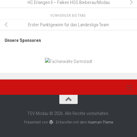
HC Erlangen II – Falken HSG Bieberau/Modau
VORHERIGER BEITRAG
Erster Punktgewinn für das Landesliga-Team
Unsere Sponsoren
TSV Modau © 2026. Alle Rechte vorbehalten.
Präsentiert von
- Entworfen mit dem
Hueman-Theme