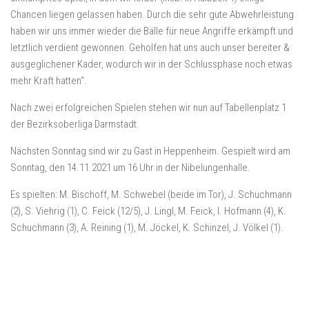
Chancen liegen gelassen haben. Durch die sehr gute Abwehrleistung
haben wir uns immer wieder die Bälle für neue Angriffe erkämpft und
letztlich verdient gewonnen. Geholfen hat uns auch unser bereiter &
ausgeglichener Kader, wodurch wir in der Schlussphase noch etwas
mehr Kraft hatten“.
Nach zwei erfolgreichen Spielen stehen wir nun auf Tabellenplatz 1
der Bezirksoberliga Darmstadt.
Nächsten Sonntag sind wir zu Gast in Heppenheim. Gespielt wird am
Sonntag, den 14.11.2021 um 16 Uhr in der Nibelungenhalle.
Es spielten: M. Bischoff, M. Schwebel (beide im Tor), J. Schuchmann
(2), S. Viehrig (1), C. Feick (12/5), J. Lingl, M. Feick, I. Hofmann (4), K.
Schuchmann (3), A. Reining (1), M. Jöckel, K. Schinzel, J. Völkel (1).