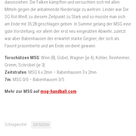
davonziehen. Die Falken kämpften und versuchten sich mit allen
Mitteln gegen die anbahnende Niederlage zu wehren. Leider war Die
SG Rot-Weiß zu diesem Zeitpunkt zu Stark und so musste man sich
am Ende mit 35:28 geschlagen geben. In Summe gelang der MSG eine
gute Vorstellung, vor allem der erst neu eingeübten Abwehr, zuletzt
war aber Babenhausen der erwartet starke Gegner, der sich als
Favorit präsentierte und am Ende verdient gewann.
Torschützen MSG
: Winn (8), Göbel, Wagner (je 4), Köhler, Reinheimer,
Grimm, Schröbel (je 3)
Zeitstrafen
: MSG 6 x 2min – Babenhausen 3 x 2min
7m:
MSG 0/0 – Babenhausen 3/5
Mehr zur MSG auf
msg-handball.com
Schlagwörter:
2015/2016