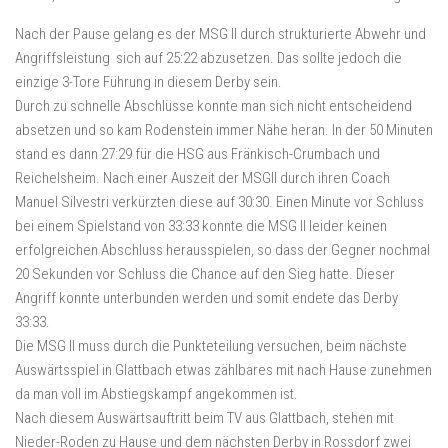
Nach der Pause gelang es der MSG II durch strukturierte Abwehr und
Angriffsleistung sich auf 25:22 abzusetzen. Das sollte jedoch die
einzige 3-Tore Führung in diesem Derby sein.
Durch zu schnelle Abschlüsse konnte man sich nicht entscheidend
absetzen und so kam Rodenstein immer Nähe heran. In der 50 Minuten
stand es dann 27:29 für die HSG aus Fränkisch-Crumbach und
Reichelsheim. Nach einer Auszeit der MSGII durch ihren Coach
Manuel Silvestri verkürzten diese auf 30:30. Einen Minute vor Schluss
bei einem Spielstand von 33:33 konnte die MSG II leider keinen
erfolgreichen Abschluss herausspielen, so dass der Gegner nochmal
20 Sekunden vor Schluss die Chance auf den Sieg hatte. Dieser
Angriff konnte unterbunden werden und somit endete das Derby
33:33.
Die MSG II muss durch die Punkteteilung versuchen, beim nächste
Auswärtsspiel in Glattbach etwas zählbares mit nach Hause zunehmen
da man voll im Abstiegskampf angekommen ist.
Nach diesem Auswärtsauftritt beim TV aus Glattbach, stehen mit
Nieder-Roden zu Hause und dem nächsten Derby in Rossdorf zwei