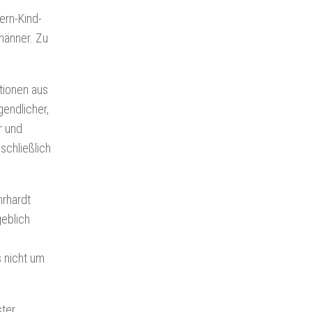
ern-Kind-
männer. Zu
tionen aus
gendlicher,
r und
schließlich
hrhardt
geblich
s nicht um
ster