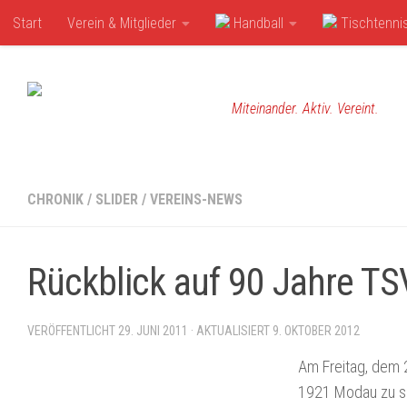
Start
Verein & Mitglieder
Handball
Tischtenni
Zum Inhalt springen
Miteinander. Aktiv. Vereint.
CHRONIK
/
SLIDER
/
VEREINS-NEWS
Rückblick auf 90 Jahre T
VERÖFFENTLICHT
29. JUNI 2011
· AKTUALISIERT
9. OKTOBER 2012
Am Freitag, dem 
1921 Modau zu se