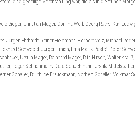
ers, eine gesellige Veranstaltung war, die bis in die frühen Mor
ole Bieger, Christian Mager, Corinna Wolf, Georg Ruths, Karl-Ludwig
s-Jürgen Ehrhardt, Reiner Heldmann, Herbert Volz, Michael Rode
 Eckhard Schwebel, Jürgen Emich, Erna Mollik-Pastré, Peter Schwe
senhauer, Ursula Mager, Reinhard Mager, Rita Hirsch, Walter Krauß
ttler, Edgar Schuchmann, Clara Schuchmann, Ursula Mittelstädter,
rner Schaller, Brunhilde Brauckmann, Norbert Schaller, Volkmar S