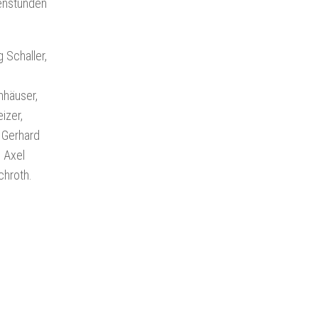
genstunden
 Schaller,
nhäuser,
izer,
, Gerhard
 Axel
chroth.