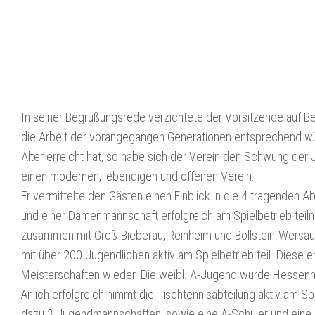
In seiner Begrüßungsrede verzichtete der Vorsitzende auf Be
die Arbeit der vorangegangen Generationen entsprechend wür
Alter erreicht hat, so habe sich der Verein den Schwung der
einen modernen, lebendigen und offenen Verein.
Er vermittelte den Gästen einen Einblick in die 4 tragenden 
und einer Damenmannschaft erfolgreich am Spielbetrieb teiln
zusammen mit Groß-Bieberau, Reinheim und Böllstein-Wers
mit über 200 Jugendlichen aktiv am Spielbetrieb teil. Diese 
Meisterschaften wieder. Die weibl. A-Jugend wurde Hessenm
Änlich erfolgreich nimmt die Tischtennisabteilung aktiv am S
dazu 3 Jugendmannschaften, sowie eine A-Schüler und eine