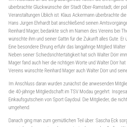
überbrachte Glückwünsche der Stadt Ober-Ramstadt, der pol
Veranstaltungen Üblich ist. Klaus Ackermann überbrachte di
Hans Jürgen Ehrhardt bat anschließend seinen Amtsvorgänge
Reinhard Mager, bedankte sich im Namen des Vereins bei Tho
wünschte ihm und seiner Gattin für die Zukunft alles Gute. Er
Eine besondere Ehrung erfuhr das langjährige Mitglied Walter D
Neben seiner Schiedsrichtertätigkeit hat sich Walter Dörr imm
Mager fand auch hier die richtigen Worte und Walter Dörr hat
Vereins wünschte Reinhard Mager auch Walter Dörr und seine
Im Anschluss daran wurden zunächst die anwesenden Mitgliede
die 40-jährige Mitgliedschaft im TSV Modau gegehrt. Insges
Einkaufsgutschein von Sport Gaydoul. Die Mitglieder, die nic
umgehend.
Danach ging man zum gemütlichen Teil über. Sascha Eck sorg