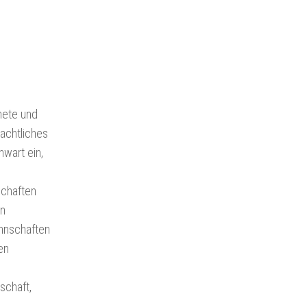
nete und
achtliches
nwart ein,
schaften
on
nnschaften
en
schaft,