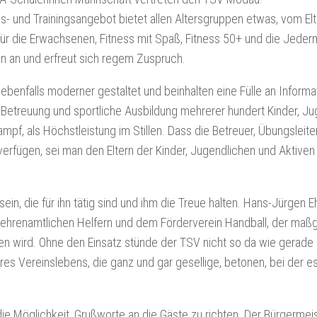
gs- und Trainingsangebot bietet allen Altersgruppen etwas, vom Elt
 für die Erwachsenen, Fitness mit Spaß, Fitness 50+ und die Jeder
n an und erfreut sich regem Zuspruch.
ebenfalls moderner gestaltet und beinhalten eine Fülle an Informa
 Betreuung und sportliche Ausbildung mehrerer hundert Kinder, Ju
pf, als Höchstleistung im Stillen. Dass die Betreuer, Übungsleite
verfügen, sei man den Eltern der Kinder, Jugendlichen und Aktiven 
sein, die für ihn tätig sind und ihm die Treue halten. Hans-Jürgen E
n ehrenamtlichen Helfern und dem Förderverein Handball, der maß
en wird. Ohne den Einsatz stünde der TSV nicht so da wie gerade
res Vereinslebens, die ganz und gar gesellige, betonen, bei der e
e Möglichkeit, Grußworte an die Gäste zu richten. Der Bürgermei