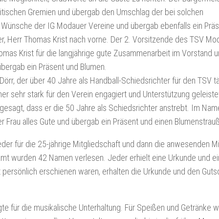
itischen Gremien und übergab den Umschlag der bei solchen
e Wünsche der IG Modauer Vereine und übergab ebenfalls ein Präs
r, Herr Thomas Krist nach vorne. Der 2. Vorsitzende des TSV Mo
mas Krist für die langjährige gute Zusammenarbeit im Vorstand 
 übergab ein Präsent und Blumen.
örr, der über 40 Jahre als Handball-Schiedsrichter für den TSV tät
er sehr stark für den Verein engagiert und Unterstützung geleiste
 gesagt, dass er die 50 Jahre als Schiedsrichter anstrebt. Im Na
r Frau alles Gute und übergab ein Präsent und einen Blumenstrauß
r für die 25-jährige Mitgliedschaft und dann die anwesenden Mit
amt wurden 42 Namen verlesen. Jeder erhielt eine Urkunde und e
ht persönlich erschienen waren, erhalten die Urkunde und den Guts
te für die musikalische Unterhaltung. Für Speißen und Getränke w