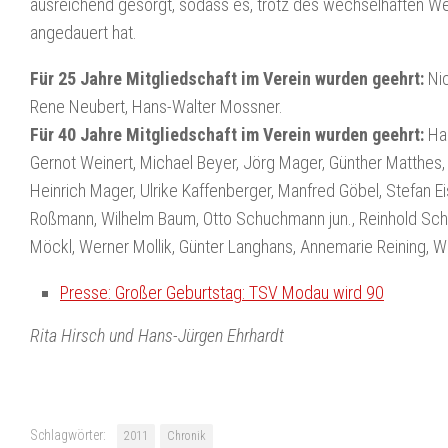
ausreichend gesorgt, sodass es, trotz des wechselhaften Wett
angedauert hat.
Für 25 Jahre Mitgliedschaft im Verein wurden geehrt:
Nic
Rene Neubert, Hans-Walter Mossner.
Für 40 Jahre Mitgliedschaft im Verein wurden geehrt:
Han
Gernot Weinert, Michael Beyer, Jörg Mager, Günther Matthes,
Heinrich Mager, Ulrike Kaffenberger, Manfred Göbel, Stefan Ei
Roßmann, Wilhelm Baum, Otto Schuchmann jun., Reinhold Schü
Möckl, Werner Mollik, Günter Langhans, Annemarie Reining, We
Presse: Großer Geburtstag: TSV Modau wird 90
Rita Hirsch und Hans-Jürgen Ehrhardt
Schlagwörter:
2011
Chronik