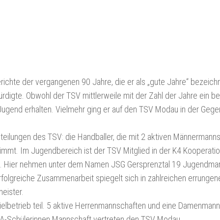
richte der vergangenen 90 Jahre, die er als „gute Jahre“ bezeich
digte. Obwohl der TSV mittlerweile mit der Zahl der Jahre ein be
 Jugend erhalten. Vielmehr ging er auf den TSV Modau in der Gege
Abteilungen des TSV: die Handballer, die mit 2 aktiven Männermann
immt. Im Jugendbereich ist der TSV Mitglied in der K4 Kooperati
au. Hier nehmen unter dem Namen JSG Gersprenztal 19 Jugendma
erfolgreiche Zusammenarbeit spiegelt sich in zahlreichen errungen
eister.
pielbetrieb teil. 5 aktive Herrenmannschaften und eine Damenmann
 A-Schülerinnen Mannschaft vertreten den TSV Modau.