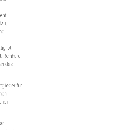
ent.
dau,
und
ig ist.
t. Reinhard
men des
.
glieder für
inen
chein
ar