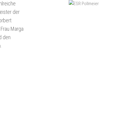
hlreiche
eister der
orbert
d Frau Marga
d den
.