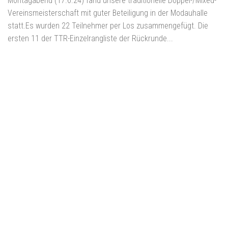
Montagabend (17.6.24) fand unsere traditionelle Doppel-/Mixed-
Vereinsmeisterschaft mit guter Beteiligung in der Modauhalle
statt.Es wurden 22 Teilnehmer per Los zusammengefügt. Die
ersten 11 der TTR-Einzelrangliste der Rückrunde...