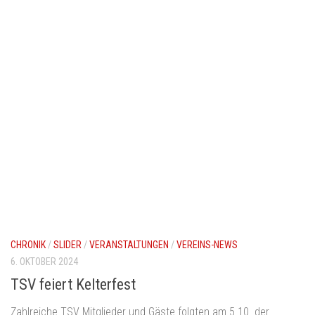
CHRONIK
/
SLIDER
/
VERANSTALTUNGEN
/
VEREINS-NEWS
6. OKTOBER 2024
TSV feiert Kelterfest
Zahlreiche TSV Mitglieder und Gäste folgten am 5.10. der