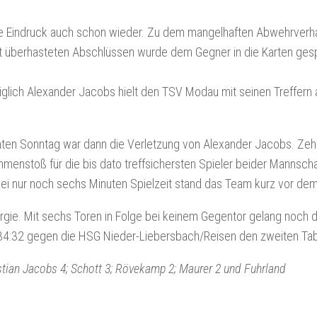
ute Eindruck auch schon wieder. Zu dem mangelhaften Abwehrverh
it überhasteten Abschlüssen wurde dem Gegner in die Karten gesp
ediglich Alexander Jacobs hielt den TSV Modau mit seinen Treffern 
ten Sonntag war dann die Verletzung von Alexander Jacobs. Zeh
menstoß für die bis dato treffsichersten Spieler beider Mannsch
 bei nur noch sechs Minuten Spielzeit stand das Team kurz vor de
rgie. Mit sechs Toren in Folge bei keinem Gegentor gelang noch 
4:32 gegen die HSG Nieder-Liebersbach/Reisen den zweiten Tabe
stian Jacobs 4; Schott 3; Rövekamp 2; Maurer 2 und Fuhrland