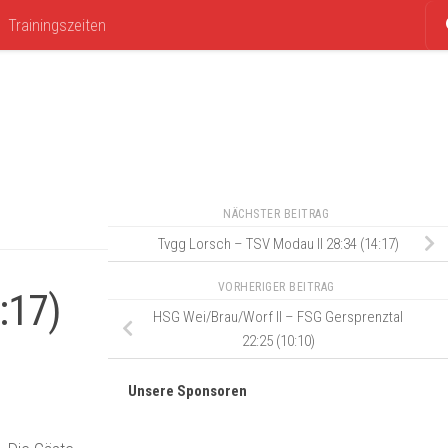
Trainingszeiten
NÄCHSTER BEITRAG
Tvgg Lorsch – TSV Modau II 28:34 (14:17)
VORHERIGER BEITRAG
:17)
HSG Wei/Brau/Worf II – FSG Gersprenztal
22:25 (10:10)
Unsere Sponsoren