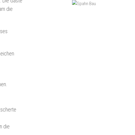
. Die Gäste
eam die
eses
zeichen
nen.
tscherte
n die