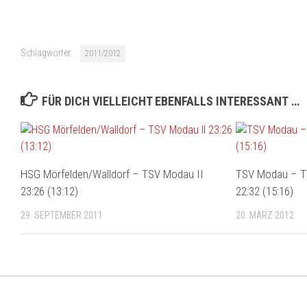
Schlagwörter:
2011/2012
FÜR DICH VIELLEICHT EBENFALLS INTERESSANT …
HSG Mörfelden/Walldorf – TSV Modau II
TSV Modau – T
23:26 (13:12)
22:32 (15:16)
29. SEPTEMBER 2011
20. MÄRZ 2012