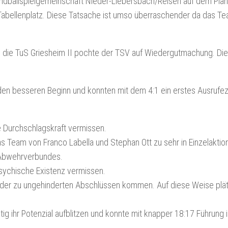
dballspielgemeinschaft Nieder-Liebersbach/Reisen auf dem Plan
n Tabellenplatz. Diese Tatsache ist umso überraschender da das T
 die TuS Griesheim II pochte der TSV auf Wiedergutmachung. Di
 den besseren Beginn und konnten mit dem 4:1 ein erstes Ausrufe
te Durchschlagskraft vermissen.
s Team von Franco Labella und Stephan Ott zu sehr in Einzelaktio
 Abwehrverbundes.
psychische Existenz vermissen.
eder zu ungehinderten Abschlüssen kommen. Auf diese Weise plä
ig ihr Potenzial aufblitzen und konnte mit knapper 18:17 Führung i