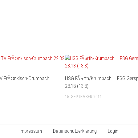
V FrÃ¤nkisch-Crumbach
HSG FÃ¼rth/Krumbach – FSG Gersp
28:18 (13:8)
15. SEPTEMBER 2011
Impressum
Datenschutzerklärung
Login