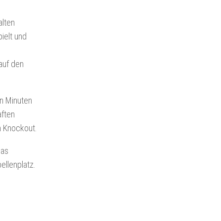
alten
ielt und
auf den
n Minuten
aften
m Knockout.
das
llenplatz.