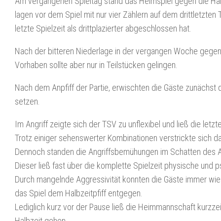
Am vergangenen Spieltag stand das Heimspiel gegen die Han
lagen vor dem Spiel mit nur vier Zählern auf dem drittletzte
letzte Spielzeit als drittplazierter abgeschlossen hat.
Nach der bitteren Niederlage in der vergangen Woche gegen
Vorhaben sollte aber nur in Teilstücken gelingen.
Nach dem Anpfiff der Partie, erwischten die Gäste zunächst
setzen.
Im Angriff zeigte sich der TSV zu unflexibel und ließ die letz
Trotz einiger sehenswerter Kombinationen verstrickte sich da
Dennoch standen die Angriffsbemühungen im Schatten des
Dieser ließ fast über die komplette Spielzeit physische und 
Durch mangelnde Aggressivität konnten die Gäste immer wi
das Spiel dem Halbzeitpfiff entgegen.
Lediglich kurz vor der Pause ließ die Heimmannschaft kurzzeit
Halbzeit gehen.