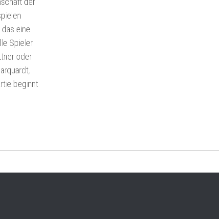
schaft der
spielen
t das eine
le Spieler
ttner oder
arquardt,
rtie beginnt