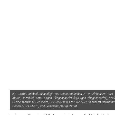
lsp - Dritte Handball-Bundesliga - HSG Bieberau-Modau vs TV Gelnhausen - FAN Cu
Aktion, Einzelbild - Foto: Jürgen Pfliegensdörfer © (Jürgen Pfliegensdörfer), N
Bezirkssparkasse Bensheim, BLZ 50950068, Kto.: 1657733; Finanzamt Darmstad
Honorar (+7% MwSt.) und Belegexemplar gestattet.