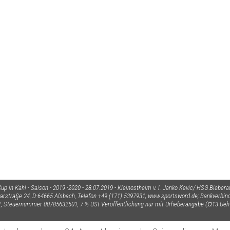
p in Kahl - Saison - 2019 -2020 - 28.07.2019 - Kleinostheim v. l. Janko Kevic/ HSG Bieber
eckarstra§e 24, D-64665 Alsbach, Telefon +49 (171) 5397931; www.sportsword.de; Bankverbin
t, Steuernummer 00785632501, 7 % USt Veröffentlichung nur mit Urheberangabe (¤13 Ue