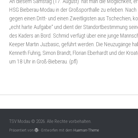
An diesem Samstag (17. August) hat man die Möglichkeit, e
HSG Bieberau-Modau in der Großsporthalle zu erleben. Nach 
gegen einen Dritt- und einen Zweitligisten aus Tschechien, k
„echt harte Aufgabe“ und dient der Standortbestimmung seiner
des Kaders an Bord. Schmid verfügt über eine junge Mannschaf
Keeper Martin Juzbasic, geführt werden. Die Neuzugänge habe
Kenneth Fuhrig, Simon Brandt, Florian Eberhardt und der Kroa
um 18 Uhr in Groß-Bieberau. (pfl)
TSV Modau © 2026. Alle Rechte vorbehalten.
Präsentiert von
- Entworfen mit dem
Hueman-Theme