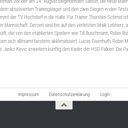
rstmals vor der am 24. August beginnenden Saison, die neue Mann
dem absolvierten Trainingslager und den zwei Siegen in den Test
ommt der TV Hochdorf in die Halle. Für Trainer Thorsten Schmid is
 Mannschaft. Derzeit sind bis auf den verletzten Maik Lebherz, al
t, die von den etablierten Spielern wie Till Buschmann, Robin Bü
n sich allesamt bestens akklimatisiert. Lucas Eisenhuth, Robin M
te Janko Kevic erweitern künftig den Kader der HSG Falken. Die Pa
Impressum
Datenschutzerklärung
Login