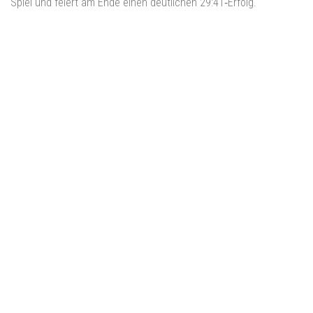
Spiel und feiert am Ende einen deutlichen 29:41‑Erfolg.