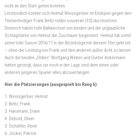
nicht an den Start gehen konnten.
Letztendlich konnte sich Helmut Weissgerber im Endspiel gegen den
Titelverteidiger Frank Beltz relativ souverän (3:0) durchsetzen.
Dennoch haben tolle Ballwechsel von beiden und die unglaubliche
Schlagstärke von Helmut die Zuschauer begeistert. Helmut hat somit
seine tolle Saison 2016/17 in der Bezirksliga mit diesem Titel gekrönt
– ohne die Leistung von Frank und den anderen außer Acht zu lassen.
Auch die beiden „Oldies“ Wolfgang Weber und Günter Ackermann
hatten gezeigt, dass sie noch in der Lage sind dem einen oder
anderen jüngeren Spieler alles abzuverlangen.
Hier die Platzierungen (ausgespielt bis Rang 6):
1. Weissgerber, Helmut
2. Beltz, Frank
3. Hansmann, Erwin
4. Debold, Oliver
5. Schüttler, René
6. Jöckel, Patrick