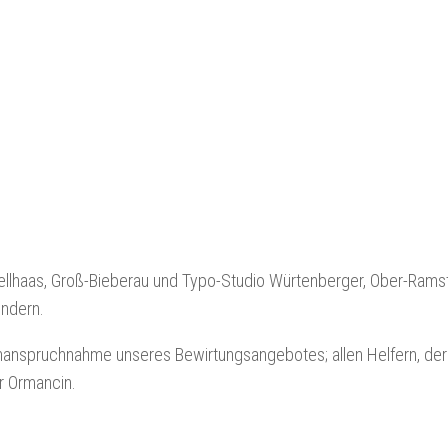
llhaas, Groß-Bieberau und Typo-Studio Würtenberger, Ober-Rams
endern.
Inanspruchnahme unseres Bewirtungsangebotes; allen Helfern, der
r Ormancin.