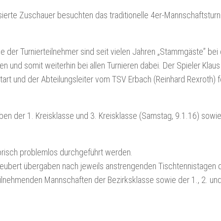
sierte Zuschauer besuchten das traditionelle 4er-Mannschaftsturni
e der Turnierteilnehmer sind seit vielen Jahren „Stammgäste” bei
n und somit weiterhin bei allen Turnieren dabei. Der Spieler Klaus
art und der Abteilungsleiter vom TSV Erbach (Reinhard Rexroth) f
ben der 1. Kreisklasse und 3. Kreisklasse (Samstag, 9.1.16) sowi
torisch problemlos durchgeführt werden.
 Neubert übergaben nach jeweils anstrengenden Tischtennistagen 
ilnehmenden Mannschaften der Bezirksklasse sowie der 1., 2. und