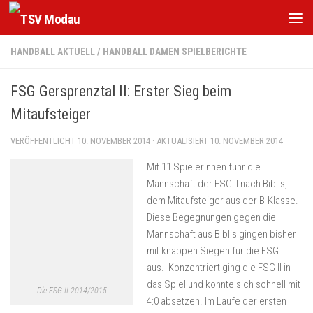
Zum Inhalt springen
HANDBALL AKTUELL
/
HANDBALL DAMEN SPIELBERICHTE
FSG Gersprenztal II: Erster Sieg beim
Mitaufsteiger
VERÖFFENTLICHT
10. NOVEMBER 2014
· AKTUALISIERT
10. NOVEMBER 2014
Mit 11 Spielerinnen fuhr die
Mannschaft der FSG II nach Biblis,
dem Mitaufsteiger aus der B-Klasse.
Diese Begegnungen gegen die
Mannschaft aus Biblis gingen bisher
mit knappen Siegen für die FSG II
aus. Konzentriert ging die FSG II in
das Spiel und konnte sich schnell mit
Die FSG II 2014/2015
4:0 absetzen. Im Laufe der ersten