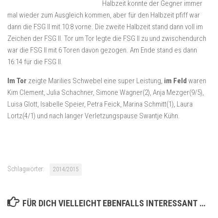
Halbzeit konnte der Gegner immer
mal wieder zum Ausgleich kommen, aber für den Halbzeit pfiff war
dann die FSG II mit 10:8 vorne. Die zweite Halbzeit stand dann voll im
Zeichen der FSG II. Tor um Tor legte die FSG II zu und zwischendurch
war die FSG II mit 6 Toren davon gezogen. Am Ende stand es dann
16:14 für die FSG II.
Im Tor
zeigte Marilies Schwebel eine super Leistung,
im Feld
waren
Kim Clement, Julia Schachner, Simone Wagner(2), Anja Mezger(9/5),
Luisa Glott, Isabelle Speier, Petra Feick, Marina Schmitt(1), Laura
Lortz(4/1) und nach langer Verletzungspause Swantje Kühn.
Schlagwörter:
2014/2015
FÜR DICH VIELLEICHT EBENFALLS INTERESSANT …