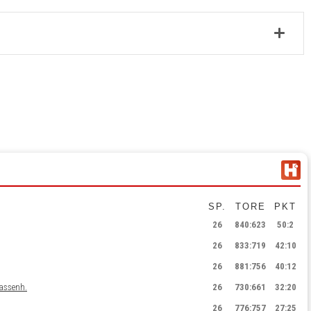
SP.
TORE
PKT
26
840
:
623
50:2
26
833
:
719
42:10
26
881
:
756
40:12
assenh.
26
730
:
661
32:20
26
776
:
757
27:25