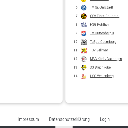
6
TV Gr.-Umstadt
7
GSV Eintr. Baunatal
8
HSG Pohlheim
9
TV Hüttenberg II
10
TuSpo Obernburg
11
TSV Vellmar
12
MSG Körle/Guxhagen
13
SG Bruchköbel
14
HSG Wettenberg
Impressum
Datenschutzerklärung
Login