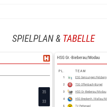
SPIELPLAN &
TABELLE
HSG Gr.-Bieberau/Modau
PL.
TEAM
1
ESG Gensungen/Felsberg
2
TSG Offenbach-Bürgel
35
3
HSG Gr.-Bieberau/Modau
4
HSG Breckenh./Wallau/M
33
5
TV Petterweil