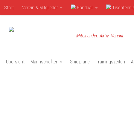
Start
Verein & Mitglieder
Handball
Tischtenni
Zum Inhalt springen
Miteinander. Aktiv. Vereint.
Übersicht
Mannschaften
Spielpläne
Trainingszeiten
A