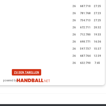
26
687
:
710
27:25
26
781
:
768
27:23
26
734
:
713
27:25
26
672
:
711
20:32
26
712
:
780
19:33
26
698
:
771
16:36
26
597
:
737
15:37
26
687
:
764
12:39
26
632
:
790
7:45
ZU DEN TABELLEN
powered by