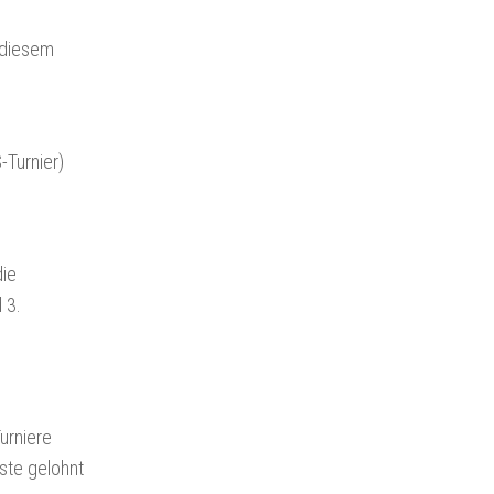
 diesem
-Turnier)
die
 3.
urniere
ste gelohnt