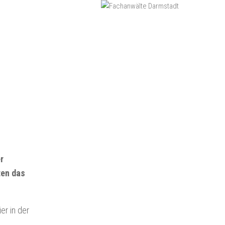
r
ten das
er in der