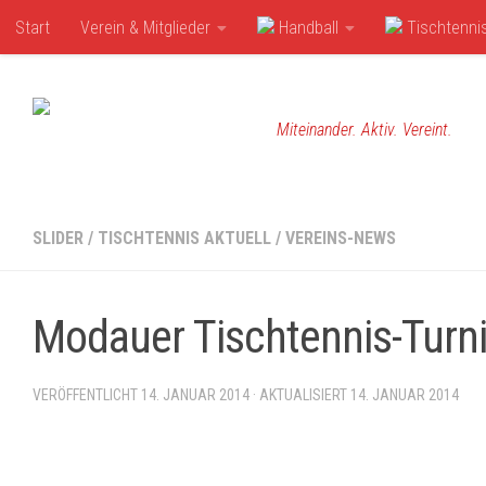
Start
Verein & Mitglieder
Handball
Tischtenni
Zum Inhalt springen
Miteinander. Aktiv. Vereint.
SLIDER
/
TISCHTENNIS AKTUELL
/
VEREINS-NEWS
Modauer Tischtennis-Turn
VERÖFFENTLICHT
14. JANUAR 2014
· AKTUALISIERT
14. JANUAR 2014