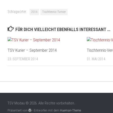
Schlagwörter:
2014
Tischtennis-Turnier
FÜR DICH VIELLEICHT EBENFALLS INTERESSANT …
TSV Kurier – September 2014
Tischtennis-Ve
23. SEPTEMBER 2014
31. MAI 2014
TSV Modau © 2026. Alle Rechte vorbehalten.
Präsentiert von
- Entworfen mit dem
Hueman-Theme