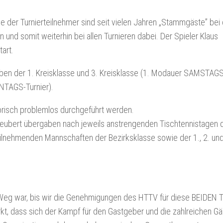
e der Turnierteilnehmer sind seit vielen Jahren „Stammgäste” bei
und somit weiterhin bei allen Turnieren dabei. Der Spieler Klaus
art.
rben der 1. Kreisklasse und 3. Kreisklasse (1. Modauer SAMSTAGS
NTAGS-Turnier).
torisch problemlos durchgeführt werden.
 Neubert übergaben nach jeweils anstrengenden Tischtennistagen 
ilnehmenden Mannschaften der Bezirksklasse sowie der 1., 2. und
Weg war, bis wir die Genehmigungen des HTTV für diese BEIDEN T
rkt, dass sich der Kampf für den Gastgeber und die zahlreichen Gä