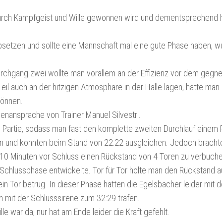
durch Kampfgeist und Wille gewonnen wird und dementsprechend hi
bsetzen und sollte eine Mannschaft mal eine gute Phase haben, w
rchgang zwei wollte man vorallem an der Effizienz vor dem gegne
l auch an der hitzigen Atmosphäre in der Halle lagen, hätte man 
können.
nansprache von Trainer Manuel Silvestri.
e Partie, sodass man fast den komplette zweiten Durchlauf einem
ucken und konnten beim Stand von 22:22 ausgleichen. Jedoch brach
n 10 Minuten vor Schluss einen Rückstand von 4 Toren zu verbuche
Schlussphase entwickelte. Tor für Tor holte man den Rückstand a
n Tor betrug. In dieser Phase hatten die Egelsbacher leider mit 
 mit der Schlusssirene zum 32:29 trafen.
 war da, nur hat am Ende leider die Kraft gefehlt.