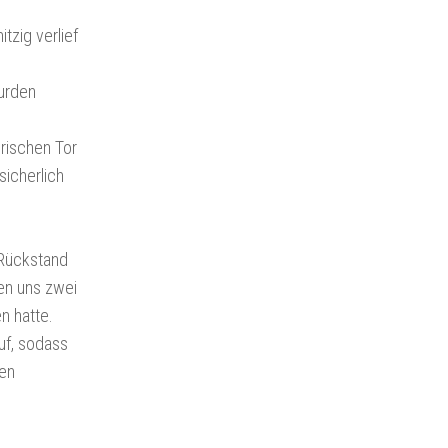
tzig verlief
urden
rischen Tor
sicherlich
 Rückstand
ten uns zwei
n hatte.
uf, sodass
den