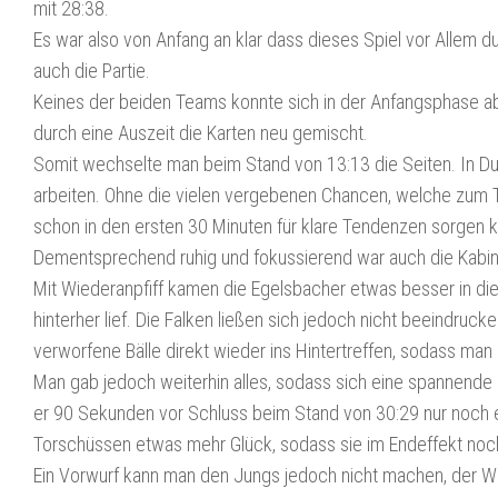
mit 28:38.
Es war also von Anfang an klar dass dieses Spiel vor Allem 
auch die Partie.
Keines der beiden Teams konnte sich in der Anfangsphase a
durch eine Auszeit die Karten neu gemischt.
Somit wechselte man beim Stand von 13:13 die Seiten. In Du
arbeiten. Ohne die vielen vergebenen Chancen, welche zum Tei
schon in den ersten 30 Minuten für klare Tendenzen sorgen 
Dementsprechend ruhig und fokussierend war auch die Kabine
Mit Wiederanpfiff kamen die Egelsbacher etwas besser in di
hinterher lief. Die Falken ließen sich jedoch nicht beeindr
verworfene Bälle direkt wieder ins Hintertreffen, sodass ma
Man gab jedoch weiterhin alles, sodass sich eine spannende 
er 90 Sekunden vor Schluss beim Stand von 30:29 nur noch ei
Torschüssen etwas mehr Glück, sodass sie im Endeffekt noch
Ein Vorwurf kann man den Jungs jedoch nicht machen, der Wille