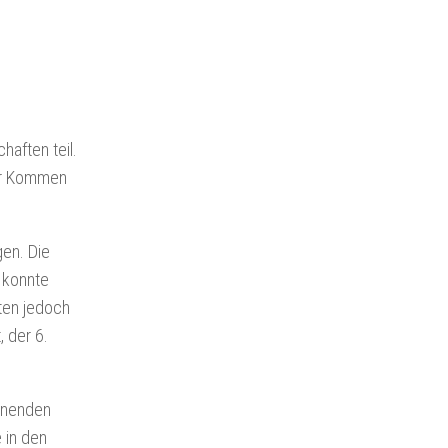
aften teil.
ihr Kommen
gen. Die
z konnte
kten jedoch
, der 6.
annenden
 in den