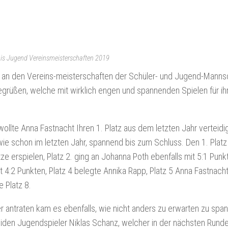
nnis Jugend Vereinsmeisterschaften 2019
 an den Vereins-meisterschaften der Schüler- und Jugend-Mannsch
begrüßen, welche mit wirklich engen und spannenden Spielen für 
ollte Anna Fastnacht Ihren 1. Platz aus dem letzten Jahr verteidi
 wie schon im letzten Jahr, spannend bis zum Schluss. Den 1. Plat
ze erspielen, Platz 2. ging an Johanna Poth ebenfalls mit 5:1 Pun
it 4:2 Punkten, Platz 4 belegte Annika Rapp, Platz 5 Anna Fastnacht
 Platz 8.
r antraten kam es ebenfalls, wie nicht anders zu erwarten zu sp
den Jugendspieler Niklas Schanz, welcher in der nächsten Runde