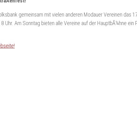
traÃenfest!
 Volksbank gemeinsam mit vielen anderen Modauer Vereinen das 17
m 18 Uhr. Am Sonntag bieten alle Vereine auf der HauptbÃ¼hne ei
bseite!