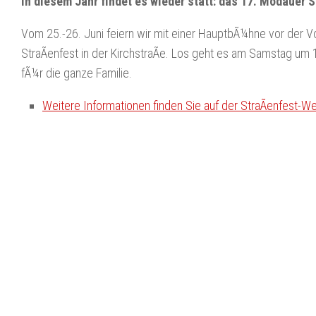
In diesem Jahr findet es wieder statt: das 17. Modauer S
Vom 25.-26. Juni feiern wir mit einer HauptbÃ¼hne vor der
StraÃenfest in der KirchstraÃe. Los geht es am Samstag u
fÃ¼r die ganze Familie.
Weitere Informationen finden Sie auf der StraÃenfest-We