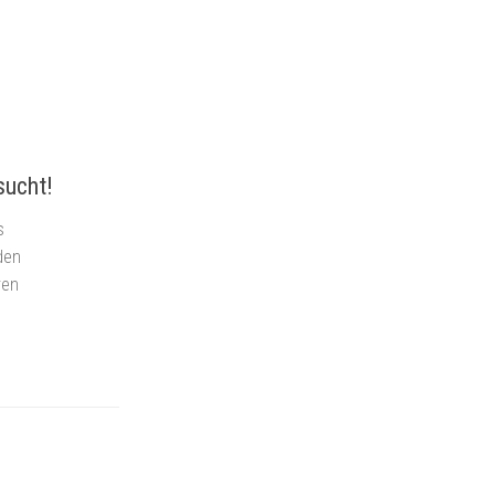
sucht!
s
den
ren