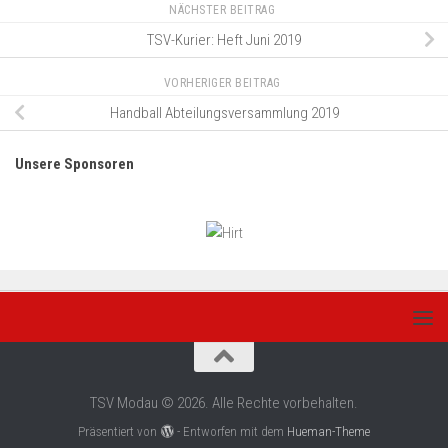
NÄCHSTER BEITRAG
TSV-Kurier: Heft Juni 2019
VORHERIGER BEITRAG
Handball Abteilungsversammlung 2019
Unsere Sponsoren
TSV Modau © 2026. Alle Rechte vorbehalten.
Präsentiert von
- Entworfen mit dem
Hueman-Theme