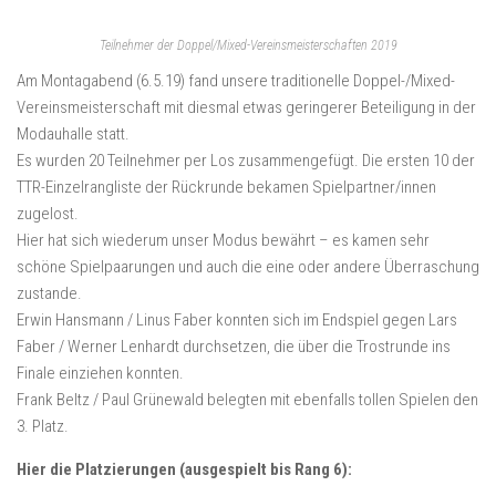
Teilnehmer der Doppel/Mixed-Vereinsmeisterschaften 2019
Am Montagabend (6.5.19) fand unsere traditionelle Doppel-/Mixed-
Vereinsmeisterschaft mit diesmal etwas geringerer Beteiligung in der
Modauhalle statt.
Es wurden 20 Teilnehmer per Los zusammengefügt. Die ersten 10 der
TTR-Einzelrangliste der Rückrunde bekamen Spielpartner/innen
zugelost.
Hier hat sich wiederum unser Modus bewährt – es kamen sehr
schöne Spielpaarungen und auch die eine oder andere Überraschung
zustande.
Erwin Hansmann / Linus Faber konnten sich im Endspiel gegen Lars
Faber / Werner Lenhardt durchsetzen, die über die Trostrunde ins
Finale einziehen konnten.
Frank Beltz / Paul Grünewald belegten mit ebenfalls tollen Spielen den
3. Platz.
Hier die Platzierungen (ausgespielt bis Rang 6):