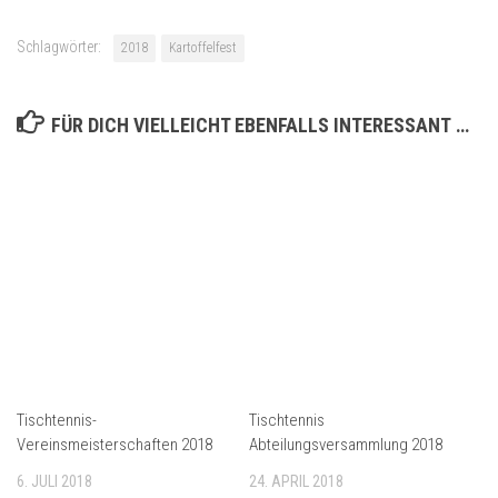
Schlagwörter:
2018
Kartoffelfest
FÜR DICH VIELLEICHT EBENFALLS INTERESSANT …
Tischtennis-
Tischtennis
Vereinsmeisterschaften 2018
Abteilungsversammlung 2018
6. JULI 2018
24. APRIL 2018