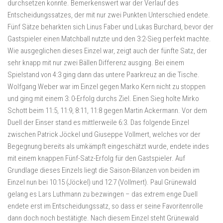
durchsetzen konnte. Bemerkenswert war der Verlauf des
Entscheidungssatzes, der mit nur zwei Punkten Unterschied endete.
Fünf Sätze beharkten sich Linus Faber und Lukas Burchard, bevor der
Gastspieler einen Matchball nutzte und den 3:2-Sieg perfekt machte.
Wie ausgeglichen dieses Einzel war, zeigt auch der fünfte Satz, der
sehr knapp mit nur zwei Bällen Differenz ausging. Bei einem
Spielstand von 4:3 ging dann das untere Paarkreuz an die Tische.
Wolfgang Weber war im Einzel gegen Marko Kern nicht zu stoppen
und ging mit einem 3: 0-Erfolg durchs Ziel. Einen Sieg holte Mirko
Schott beim 11:5, 11:9, 8:11, 11:8 gegen Martin Ackermann. Vor dem
Duell der Einser stand es mittlerweile 6:3. Das folgende Einzel
zwischen Patrick Jöckel und Giuseppe Vollmert, welches vor der
Begegnung bereits als umkämpft eingeschätzt wurde, endete indes
mit einem knappen Fünf-Satz-Erfolg für den Gastspieler. Auf
Grundlage dieses Einzels liegt die Saison-Bilanzen von beiden im
Einzel nun bei 10:15 (Jöckel) und 12:7 (Vollmert). Paul Grünewald
gelang es Lars Luthmann zu bezwingen – das extrem enge Duell
endete erst im Entscheidungssatz, so dass er seine Favoritenrolle
dann doch noch bestätigte. Nach diesem Einzel steht Grünewald