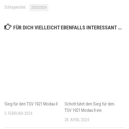
Schlagwörter:
2023/2024
FÜR DICH VIELLEICHT EBENFALLS INTERESSANT …
Sieg für den TSV 1921 Modau II
Schott tütet den Sieg für den
TSV 1921 Modau II ein
5. FEBRUAR 2024
28. APRIL 2024