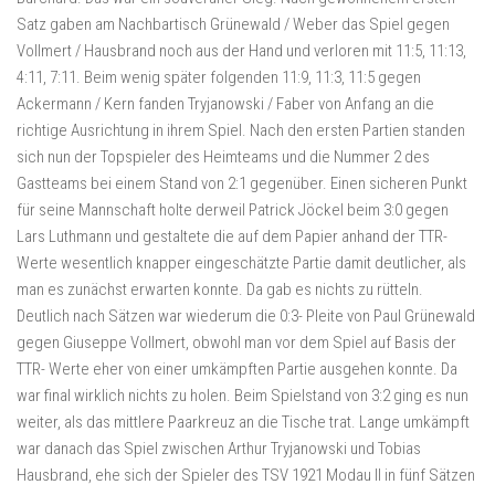
Satz gaben am Nachbartisch Grünewald / Weber das Spiel gegen
Vollmert / Hausbrand noch aus der Hand und verloren mit 11:5, 11:13,
4:11, 7:11. Beim wenig später folgenden 11:9, 11:3, 11:5 gegen
Ackermann / Kern fanden Tryjanowski / Faber von Anfang an die
richtige Ausrichtung in ihrem Spiel. Nach den ersten Partien standen
sich nun der Topspieler des Heimteams und die Nummer 2 des
Gastteams bei einem Stand von 2:1 gegenüber. Einen sicheren Punkt
für seine Mannschaft holte derweil Patrick Jöckel beim 3:0 gegen
Lars Luthmann und gestaltete die auf dem Papier anhand der TTR-
Werte wesentlich knapper eingeschätzte Partie damit deutlicher, als
man es zunächst erwarten konnte. Da gab es nichts zu rütteln.
Deutlich nach Sätzen war wiederum die 0:3- Pleite von Paul Grünewald
gegen Giuseppe Vollmert, obwohl man vor dem Spiel auf Basis der
TTR- Werte eher von einer umkämpften Partie ausgehen konnte. Da
war final wirklich nichts zu holen. Beim Spielstand von 3:2 ging es nun
weiter, als das mittlere Paarkreuz an die Tische trat. Lange umkämpft
war danach das Spiel zwischen Arthur Tryjanowski und Tobias
Hausbrand, ehe sich der Spieler des TSV 1921 Modau II in fünf Sätzen