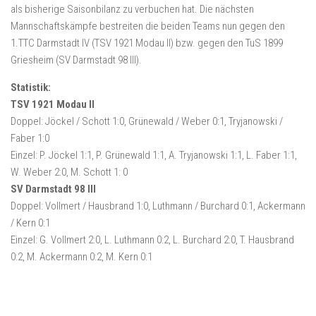
als bisherige Saisonbilanz zu verbuchen hat. Die nächsten
Mannschaftskämpfe bestreiten die beiden Teams nun gegen den
1.TTC Darmstadt IV (TSV 1921 Modau II) bzw. gegen den TuS 1899
Griesheim (SV Darmstadt 98 III).
Statistik:
TSV 1921 Modau II
Doppel: Jöckel / Schott 1:0, Grünewald / Weber 0:1, Tryjanowski /
Faber 1:0
Einzel: P. Jöckel 1:1, P. Grünewald 1:1, A. Tryjanowski 1:1, L. Faber 1:1,
W. Weber 2:0, M. Schott 1: 0
SV Darmstadt 98 III
Doppel: Vollmert / Hausbrand 1:0, Luthmann / Burchard 0:1, Ackermann
/ Kern 0:1
Einzel: G. Vollmert 2:0, L. Luthmann 0:2, L. Burchard 2:0, T. Hausbrand
0:2, M. Ackermann 0:2, M. Kern 0:1