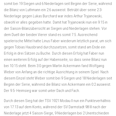
somit bei 19 Siegen und 6 Niederlagen seit Beginn der Serie, während
die Bilanz von Luthmann ein 2:6 ausweist. Betrübt über seine 2:3-
Niederlage gegen Lukas Burchard war indes Arthur Tryjanowski,
obwohl er alles gegeben hatte. Damit hat Tryjanowski nun ein 9:15 in
der Saison-Bilanzübersicht an Siegen und Niederlagen stehen. Vor
dem Duell der beiden Vierer stand es somit 7:5. Ausreichend
spielerische Mittel hatte Linus Faber wiederum letztlich parat, um sich
gegen Tobias Hausbrand durchzusetzen, somit stand am Ende ein
Erfolg in drei Sätzen zu Buche. Durch diesen Erfolg hat Faber nun
einen weiteren Erfolg auf der Habenseite, so dass seine Bilanz nun
bei 10:15 steht. Beim 3:0 gegen Martin Ackermann fand Wolfgang
Weber von Anfang an die richtige Ausrichtung in seinem Spiel. Nach
diesem Einzel steht Weber somit bei 9 Siegen und 18 Niederlagen seit
Beginn der Serie, während die Bilanz von Ackermann ein 0:2 ausweist.
Der 9:5- Heimsieg war somit unter Dach und Fach.
Durch diesen Sieg hat der TSV 1921 Modau II nun ein Punkteverhältnis
von 17:13 auf dem Konto, während der SV Darmstadt 98 III nach der
Niederlage jetzt 4 Saison-Siege, 9 Niederlagen bei 2 Unentschieden