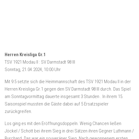
Herren Kreisliga Gr.1
TSV 1921 Modau II : SV Darmstadt 98 III
Sonntag, 21.04.2024, 10:00 Uhr
Mit 9:5 setzte sich die Heimmannschaft des TSV 1921 Modau II in der
Herren Kreisliga Gr.1 gegen den SV Darmstadt 98 III durch. Das Spiel
am Sonntagvormittag dauerte insgesamt 3 Stunden . In ihrem 15.
Saisonspiel mussten die Gäste dabei auf 5 Ersatzspieler
zurückgreifen.
Los ging es mit den Eröffnungsdoppeln. Wenig Chancen ließen
Jöckel / Schott bei ihrem Sieg in drei Sätzen ihren Gegner Luthmann /
Burchard. Das war ein souveräner Sieg. Nach gewonnenem ersten