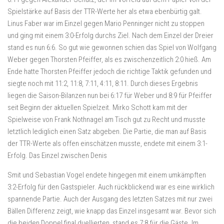
Spielstärke auf Basis der TTR-Werte her als etwa ebenbürtig galt.
Linus Faber war im Einzel gegen Mario Penninger nicht zu stoppen
und ging mit einem 3:0-Erfolg durchs Ziel. Nach dem Einzel der Dreier
stand es nun 6:6. So gut wie gewonnen schien das Spiel von Wolfgang
Weber gegen Thorsten Pfeiffer, als es zwischenzeitlich 2:0 hieß. Am
Ende hatte Thorsten Pfeiffer jedoch die richtige Taktik gefunden und
siegte noch mit 11:2, 11:8, 7:11, 4:11, 8:11. Durch dieses Ergebnis
liegen die Saison-Bilanzen nun bei 6:17 für Weber und 8:9 für Pfeiffer
seit Beginn der aktuellen Spielzeit. Mirko Schott kam mit der
Spielweise von Frank Nothnagel am Tisch gut zu Recht und musste
letztlich lediglich einen Satz abgeben. Die Partie, die man auf Basis
der TTR-Werte als offen einschätzen musste, endete mit einem 3:1-
Erfolg. Das Einzel zwischen Denis
Smit und Sebastian Vogel endete hingegen mit einem umkämpften
3:2-Erfolg für den Gastspieler. Auch rückblickend war es eine wirklich
spannende Partie. Auch der Ausgang des letzten Satzes mit nur zwei
Bällen Differenz zeigt, wie knapp das Einzel insgesamt war. Bevor sich
die beiden Doppel final duellierten, stand es 7:8 für die Gäste. Im