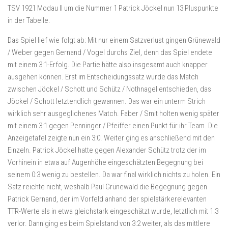
TSV 1921 Modau II um die Nummer 1 Patrick Jöckel nun 13 Pluspunkte
in der Tabelle.
Das Spiel lief wie folgt ab: Mit nur einem Satzverlust gingen Grünewald
/ Weber gegen Gernand / Vogel durchs Ziel, denn das Spiel endete
mit einem 3:1-Erfolg. Die Partie hätte also insgesamt auch knapper
ausgehen können. Erst im Entscheidungssatz wurde das Match
zwischen Jöckel / Schott und Schütz / Nothnagel entschieden, das
Jöckel / Schott letztendlich gewannen. Das war ein unterm Strich
wirklich sehr ausgeglichenes Match. Faber / Smit holten wenig später
mit einem 3:1 gegen Penninger / Pfeiffer einen Punkt für ihr Team. Die
Anzeigetafel zeigte nun ein 3:0. Weiter ging es anschließend mit den
Einzeln. Patrick Jöckel hatte gegen Alexander Schütz trotz der im
Vorhinein in etwa auf Augenhöhe eingeschätzten Begegnung bei
seinem 0:3 wenig zu bestellen. Da war final wirklich nichts zu holen. Ein
Satz reichte nicht, weshalb Paul Grünewald die Begegnung gegen
Patrick Gernand, der im Vorfeld anhand der spielstärkerelevanten
TTR-Werte als in etwa gleichstark eingeschätzt wurde, letztlich mit 1:3
verlor. Dann ging es beim Spielstand von 3:2 weiter, als das mittlere