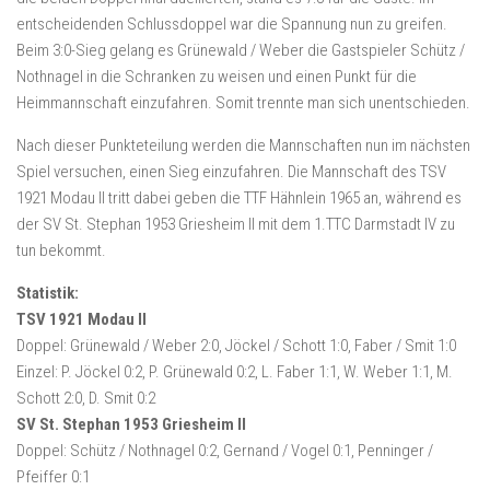
entscheidenden Schlussdoppel war die Spannung nun zu greifen.
Beim 3:0-Sieg gelang es Grünewald / Weber die Gastspieler Schütz /
Nothnagel in die Schranken zu weisen und einen Punkt für die
Heimmannschaft einzufahren. Somit trennte man sich unentschieden.
Nach dieser Punkteteilung werden die Mannschaften nun im nächsten
Spiel versuchen, einen Sieg einzufahren. Die Mannschaft des TSV
1921 Modau II tritt dabei geben die TTF Hähnlein 1965 an, während es
der SV St. Stephan 1953 Griesheim II mit dem 1.TTC Darmstadt IV zu
tun bekommt.
Statistik:
TSV 1921 Modau II
Doppel: Grünewald / Weber 2:0, Jöckel / Schott 1:0, Faber / Smit 1:0
Einzel: P. Jöckel 0:2, P. Grünewald 0:2, L. Faber 1:1, W. Weber 1:1, M.
Schott 2:0, D. Smit 0:2
SV St. Stephan 1953 Griesheim II
Doppel: Schütz / Nothnagel 0:2, Gernand / Vogel 0:1, Penninger /
Pfeiffer 0:1