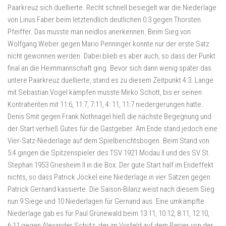
Paarkreuz sich duellierte. Recht schnell besiegelt war die Niederlage
von Linus Faber beim letztendlich deutlichen 0:3 gegen Thorsten
Pfeiffer. Das musste man neidlos anerkennen. Beim Sieg von
Wolfgang Weber gegen Mario Penninger konnte nur der erste Satz
nicht gewonnen werden. Dabei blieb es aber auch, so dass der Punkt
final an die Heimmannschaft ging. Bevor sich dann wenig später das
untere Paarkreuz duellierte, stand es zu diesem Zeitpunkt 4:3. Lange
mit Sebastian Vogel kämpfen musste Mirko Schott, bis er seinen
Kontrahenten mit 11:6, 11:7, 7:11, 4: 11, 11:7 niedergerungen hatte.
Denis Smit gegen Frank Nothnagel hieß die nächste Begegnung und
der Start verhieß Gutes für die Gastgeber. Am Ende stand jedoch eine
Vier-Satz-Niederlage auf dem Spielberichtsbogen. Beim Stand von
5:4 gingen die Spitzenspieler des TSV 1921 Modau II und des SV St.
Stephan 1953 Griesheim II in die Box. Der gute Start half im Endeffekt
nichts, so dass Patrick Jöckel eine Niederlage in vier Sätzen gegen
Patrick Gernand kassierte. Die Saison-Bilanz weist nach diesem Sieg
nun 9 Siege und 10 Niederlagen für Gernand aus. Eine umkämpfte
Niederlage gab es für Paul Grünewald beim 13:11, 10:12, 8:11, 12:10,
6:11 gegen Alexander Schütz, der im Vorfeld auf dem Papier von der